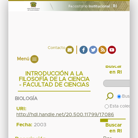
Contacto
Menú
Buscar
en RI
INTRODUCCIÓN A LA
FILOSOFÍA DE LA CIENCIA
- FACULTAD DE CIENCIAS
Buscar 
BIOLOGÍA
Esta colecció
URI:
http://hdl.handle.net/20.500.11799/17086
Fecha:
2003
Buscar
en RI