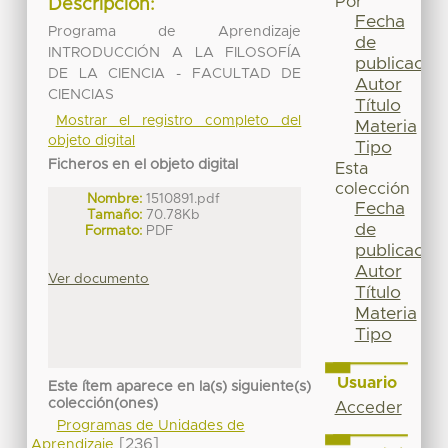
Por
Descripción:
Fecha
Programa de Aprendizaje
de
INTRODUCCIÓN A LA FILOSOFÍA
publicación
DE LA CIENCIA - FACULTAD DE
Autor
CIENCIAS
Título
Mostrar el registro completo del
Materia
objeto digital
Tipo
Ficheros en el objeto digital
Esta
colección
Nombre:
1510891.pdf
Fecha
Tamaño:
70.78Kb
de
Formato:
PDF
publicación
Autor
Ver documento
Título
Materia
Tipo
Usuario
Este ítem aparece en la(s) siguiente(s)
colección(ones)
Acceder
Programas de Unidades de
[236]
Aprendizaje