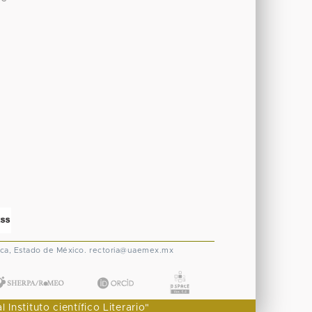
ca, Estado de México.
rectoria@uaemex.mx
nstituto científico Literario"