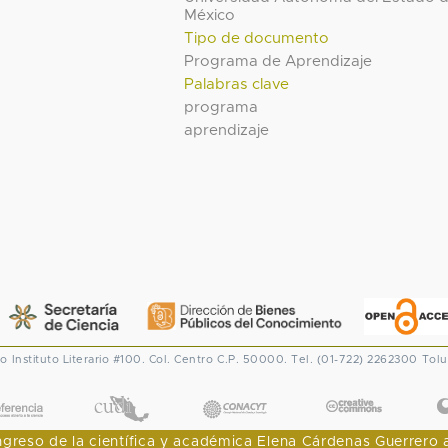
México
Tipo de documento
Programa de Aprendizaje
Palabras clave
programa
aprendizaje
co
Instituto Literario #100. Col. Centro
C.P. 50000. Tel. (01-722) 2262300
Tolu
CONACYT
eso de la científica y académica Elena Cárdenas Guerrero al I