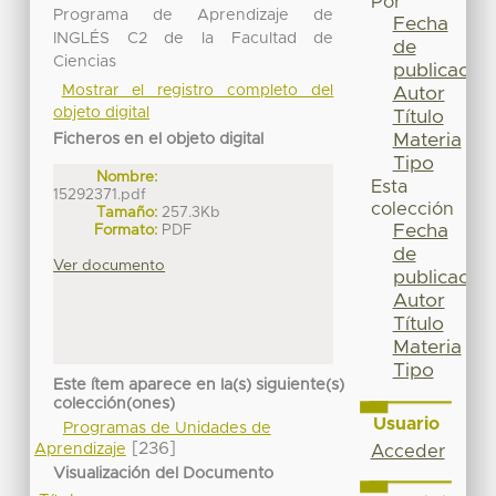
Por
Programa de Aprendizaje de
Fecha
INGLÉS C2 de la Facultad de
de
Ciencias
publicación
Mostrar el registro completo del
Autor
objeto digital
Título
Materia
Ficheros en el objeto digital
Tipo
Nombre:
Esta
15292371.pdf
colección
Tamaño:
257.3Kb
Fecha
Formato:
PDF
de
Ver documento
publicación
Autor
Título
Materia
Tipo
Este ítem aparece en la(s) siguiente(s)
colección(ones)
Usuario
Programas de Unidades de
[236]
Aprendizaje
Acceder
Visualización del Documento