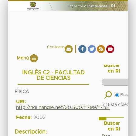
Contacto
Menú
Buscar
en RI
INGLÉS C2 - FACULTAD
DE CIENCIAS
FÍSICA
Buscar 
URI:
Esta colecció
http://hdl.handle.net/20.500.11799/17161
Fecha:
2003
Buscar
en RI
Descripción: