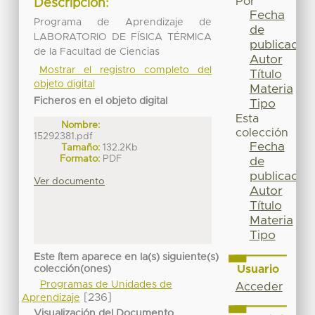
Por
Descripción:
Fecha
Programa de Aprendizaje de
de
LABORATORIO DE FÍSICA TÉRMICA
publicación
de la Facultad de Ciencias
Autor
Mostrar el registro completo del
Título
objeto digital
Materia
Ficheros en el objeto digital
Tipo
Esta
Nombre:
colección
15292381.pdf
Fecha
Tamaño:
132.2Kb
Formato:
PDF
de
publicación
Ver documento
Autor
Título
Materia
Tipo
Este ítem aparece en la(s) siguiente(s)
Usuario
colección(ones)
Programas de Unidades de
Acceder
[236]
Aprendizaje
Visualización del Documento