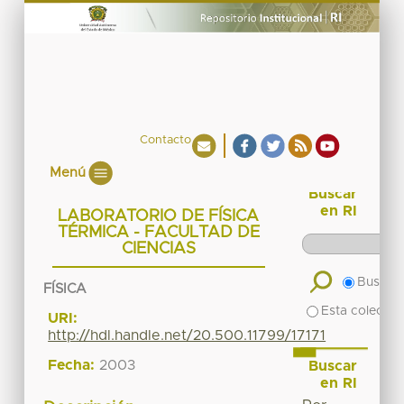
Contacto
Menú
Buscar
en RI
LABORATORIO DE FÍSICA
TÉRMICA - FACULTAD DE
CIENCIAS
Buscar 
FÍSICA
Esta colecció
URI:
http://hdl.handle.net/20.500.11799/17171
Fecha:
2003
Buscar
en RI