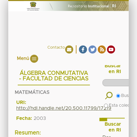
Contacto
Menú
Buscar
en RI
ÁLGEBRA CONMUTATIVA
- FACULTAD DE CIENCIAS
MATEMÁTICAS
Buscar 
URI:
Esta colecció
http://hdl.handle.net/20.500.11799/17219
Fecha:
2003
Buscar
en RI
Resumen: