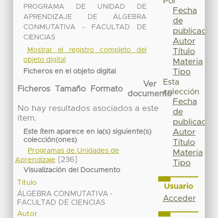
Por
PROGRAMA DE UNIDAD DE
Fecha
APRENDIZAJE DE ÁLGEBRA
de
CONMUTATIVA - FACULTAD DE
publicación
CIENCIAS
Autor
Mostrar el registro completo del
Título
objeto digital
Materia
Tipo
Ficheros en el objeto digital
Esta
Ver
Ficheros
Tamaño
Formato
colección
documento
Fecha
No hay resultados asociados a este
de
ítem.
publicación
Autor
Este ítem aparece en la(s) siguiente(s)
colección(ones)
Título
Programas de Unidades de
Materia
[236]
Aprendizaje
Tipo
Visualización del Documento
Título
Usuario
ÁLGEBRA CONMUTATIVA -
Acceder
FACULTAD DE CIENCIAS
Autor