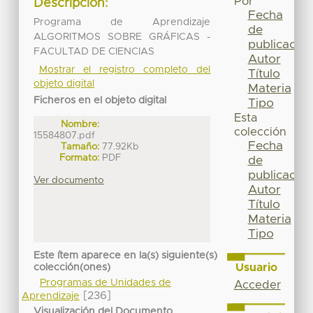
Por
Descripción:
Fecha
Programa de Aprendizaje
de
ALGORITMOS SOBRE GRÁFICAS -
publicación
FACULTAD DE CIENCIAS
Autor
Mostrar el registro completo del
Título
objeto digital
Materia
Ficheros en el objeto digital
Tipo
Esta
Nombre:
colección
15584807.pdf
Fecha
Tamaño:
77.92Kb
Formato:
PDF
de
publicación
Ver documento
Autor
Título
Materia
Tipo
Este ítem aparece en la(s) siguiente(s)
Usuario
colección(ones)
Programas de Unidades de
Acceder
[236]
Aprendizaje
Visualización del Documento