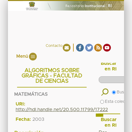
Contacto
Menú
Buscar
en RI
ALGORITMOS SOBRE
GRÁFICAS - FACULTAD
DE CIENCIAS
Buscar 
MATEMÁTICAS
Esta colecció
URI:
http://hdl.handle.net/20.500.11799/17222
Fecha:
2003
Buscar
en RI