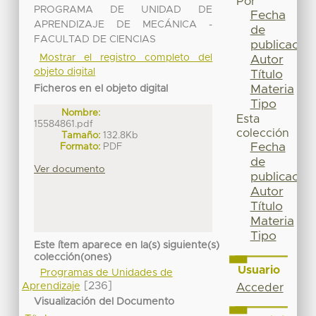
Por
PROGRAMA DE UNIDAD DE
Fecha
APRENDIZAJE DE MECÁNICA -
de
FACULTAD DE CIENCIAS
publicación
Mostrar el registro completo del
Autor
objeto digital
Título
Materia
Ficheros en el objeto digital
Tipo
Nombre:
Esta
15584861.pdf
colección
Tamaño:
132.8Kb
Fecha
Formato:
PDF
de
Ver documento
publicación
Autor
Título
Materia
Tipo
Este ítem aparece en la(s) siguiente(s)
colección(ones)
Usuario
Programas de Unidades de
[236]
Aprendizaje
Acceder
Visualización del Documento