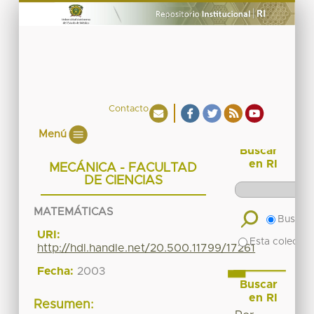
Contacto
Menú
Buscar
en RI
MECÁNICA - FACULTAD
DE CIENCIAS
MATEMÁTICAS
Buscar 
URI:
Esta colecció
http://hdl.handle.net/20.500.11799/17261
Fecha:
2003
Buscar
en RI
Resumen: