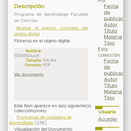
Por
Fecha
Descripción:
de
Programa de Aprendizaje Facultad
publicación
de Ciencias
Autor
Mostrar el registro completo del
Título
objeto digital
Materia
Ficheros en el objeto digital
Tipo
Esta
Nombre:
colección
15584924.pdf
Tamaño:
105.1Kb
Fecha
Formato:
PDF
de
publicación
Ver documento
Autor
Título
Materia
Tipo
Este ítem aparece en la(s) siguiente(s)
colección(ones)
Usuario
Programas de Unidades de
Acceder
[236]
Aprendizaje
Visualización del Documento