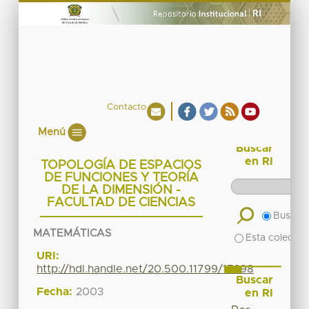
Contacto
Menú
Buscar
en RI
TOPOLOGÍA DE ESPACIOS
DE FUNCIONES Y TEORÍA
DE LA DIMENSIÓN -
FACULTAD DE CIENCIAS
Buscar 
MATEMÁTICAS
Esta colecció
URI:
http://hdl.handle.net/20.500.11799/17298
Buscar
Fecha:
2003
en RI