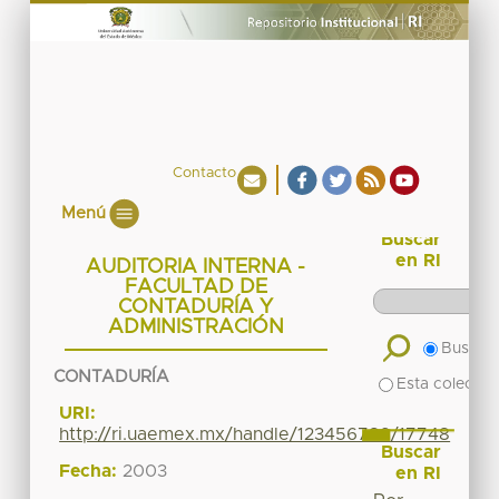
Contacto
Menú
Buscar
en RI
AUDITORIA INTERNA -
FACULTAD DE
CONTADURÍA Y
ADMINISTRACIÓN
Buscar 
CONTADURÍA
Esta colecció
URI:
http://ri.uaemex.mx/handle/123456789/17748
Buscar
Fecha:
2003
en RI