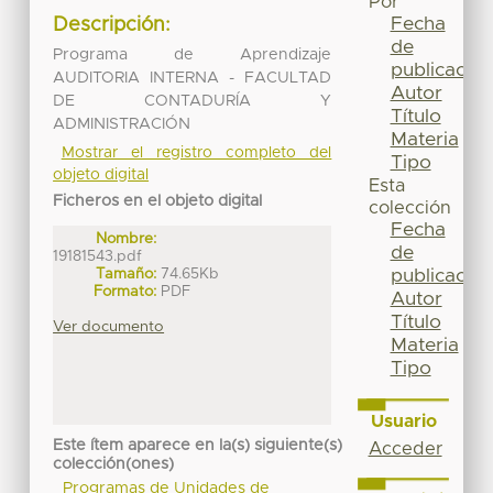
Por
Fecha
Descripción:
de
Programa de Aprendizaje
publicación
AUDITORIA INTERNA - FACULTAD
Autor
DE CONTADURÍA Y
Título
ADMINISTRACIÓN
Materia
Mostrar el registro completo del
Tipo
objeto digital
Esta
Ficheros en el objeto digital
colección
Fecha
Nombre:
de
19181543.pdf
Tamaño:
74.65Kb
publicación
Formato:
PDF
Autor
Título
Ver documento
Materia
Tipo
Usuario
Este ítem aparece en la(s) siguiente(s)
Acceder
colección(ones)
Programas de Unidades de