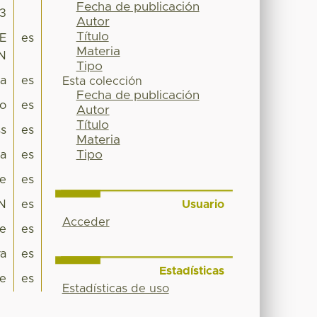
Fecha de publicación
53
Autor
Título
DE
es
Materia
N
Tipo
pa
es
Esta colección
Fecha de publicación
co
es
Autor
Título
s
es
Materia
Tipo
a
es
je
es
Usuario
N
es
Acceder
je
es
va
es
Estadísticas
e
es
Estadísticas de uso