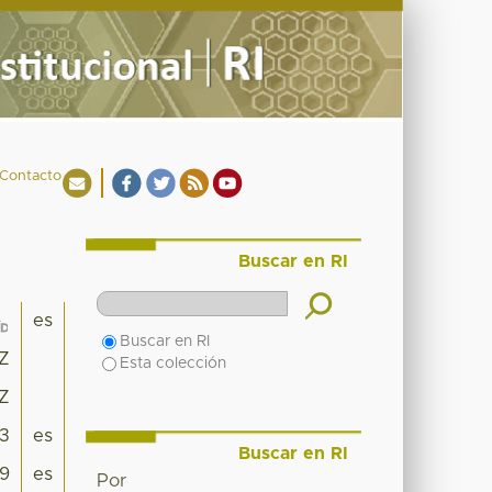
Contacto
Buscar en RI
es
Buscar en RI
7Z
Esta colección
7Z
3
es
Buscar en RI
49
es
Por