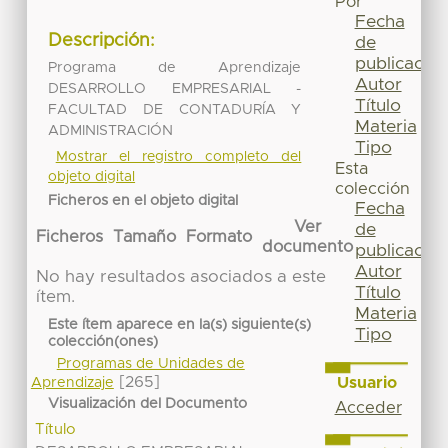
Por
Fecha
Descripción:
de
publicación
Programa de Aprendizaje
Autor
DESARROLLO EMPRESARIAL -
Título
FACULTAD DE CONTADURÍA Y
Materia
ADMINISTRACIÓN
Tipo
Mostrar el registro completo del
Esta
objeto digital
colección
Ficheros en el objeto digital
Fecha
Ver
de
Ficheros
Tamaño
Formato
documento
publicación
Autor
No hay resultados asociados a este
Título
ítem.
Materia
Este ítem aparece en la(s) siguiente(s)
Tipo
colección(ones)
Programas de Unidades de
[265]
Usuario
Aprendizaje
Visualización del Documento
Acceder
Título