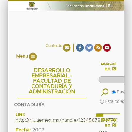
Contacto
Menú
Buscar
en RI
DESARROLLO
EMPRESARIAL -
FACULTAD DE
CONTADURÍA Y
ADMINISTRACIÓN
Buscar 
Esta colecció
CONTADURÍA
URI:
Buscar
http://ri.uaemex.mx/handle/123456789/17761
en RI
Fecha:
2003