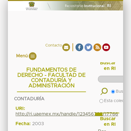
Contacto
Menú
Buscar
en RI
FUNDAMENTOS DE
DERECHO - FACULTAD DE
CONTADURÍA Y
ADMINISTRACIÓN
Buscar 
CONTADURÍA
Esta colecció
URI:
http://ri.uaemex.mx/handle/123456789/17766
Buscar
Fecha:
2003
en RI