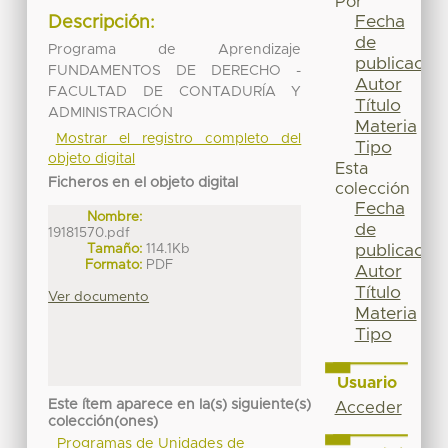
Por
Fecha
Descripción:
de
Programa de Aprendizaje
publicación
FUNDAMENTOS DE DERECHO -
Autor
FACULTAD DE CONTADURÍA Y
Título
ADMINISTRACIÓN
Materia
Mostrar el registro completo del
Tipo
objeto digital
Esta
Ficheros en el objeto digital
colección
Fecha
Nombre:
de
19181570.pdf
Tamaño:
114.1Kb
publicación
Formato:
PDF
Autor
Título
Ver documento
Materia
Tipo
Usuario
Este ítem aparece en la(s) siguiente(s)
Acceder
colección(ones)
Programas de Unidades de