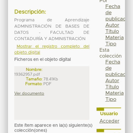
Por
Fecha
Descripción:
de
publicación
Programa de Aprendizaje
Autor
ADMINISTRACIÓN DE BASES DE
Título
DATOS - FACULTAD DE
Materia
CONTADURÍA Y ADMINISTRACIÓN
Tipo
Mostrar el registro completo del
Esta
objeto digital
colección
Ficheros en el objeto digital
Fecha
de
Nombre:
publicación
19362957.pdf
Tamaño:
78.41Kb
Autor
Formato:
PDF
Título
Materia
Ver documento
Tipo
Usuario
Acceder
Este ítem aparece en la(s) siguiente(s)
colección(ones)