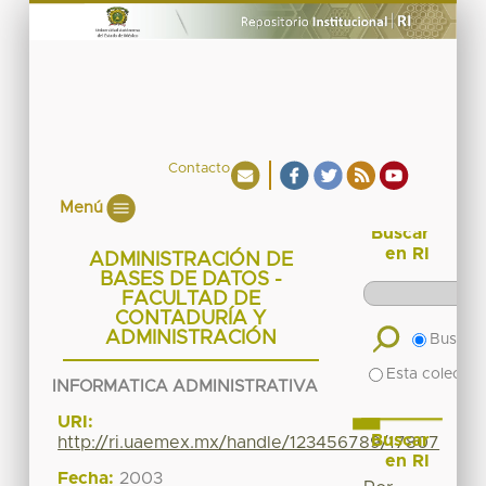
Contacto
Menú
Buscar
en RI
ADMINISTRACIÓN DE
BASES DE DATOS -
FACULTAD DE
CONTADURÍA Y
ADMINISTRACIÓN
Buscar 
Esta colecció
INFORMATICA ADMINISTRATIVA
URI:
Buscar
http://ri.uaemex.mx/handle/123456789/17807
en RI
Fecha:
2003