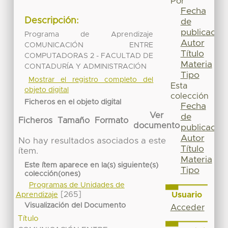
Por
Fecha
Descripción:
de
publicación
Programa de Aprendizaje
Autor
COMUNICACIÓN ENTRE
Título
COMPUTADORAS 2 - FACULTAD DE
Materia
CONTADURÍA Y ADMINISTRACIÓN
Tipo
Mostrar el registro completo del
Esta
objeto digital
colección
Ficheros en el objeto digital
Fecha
Ver
de
Ficheros
Tamaño
Formato
documento
publicación
Autor
No hay resultados asociados a este
Título
ítem.
Materia
Este ítem aparece en la(s) siguiente(s)
Tipo
colección(ones)
Programas de Unidades de
[265]
Usuario
Aprendizaje
Visualización del Documento
Acceder
Título