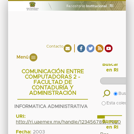
Contacto
Menú
Buscar
en RI
COMUNICACIÓN ENTRE
COMPUTADORAS 2 -
FACULTAD DE
CONTADURÍA Y
ADMINISTRACIÓN
Buscar 
Esta colecció
INFORMATICA ADMINISTRATIVA
URI:
Buscar
http://ri.uaemex.mx/handle/123456789/17820
en RI
Fecha:
2003