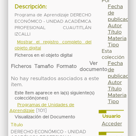
Por
Fecha
Descripción:
de
Programa de Aprendizaje DERECHO
publicación
ECONÓMICO - UNIDAD ACADÉMICA
Autor
PROFESIONAL CUAUTITLÁN
Título
IZCALLI
Materia
Mostrar el registro completo del
Tipo
objeto digital
Esta
Ficheros en el objeto digital
colección
Fecha
Ver
Ficheros
Tamaño
Formato
de
documento
publicación
No hay resultados asociados a este
Autor
ítem.
Título
Este ítem aparece en la(s) siguiente(s)
Materia
colección(ones)
Tipo
Programas de Unidades de
[101]
Aprendizaje
Usuario
Visualización del Documento
Acceder
Título
DERECHO ECONÓMICO - UNIDAD