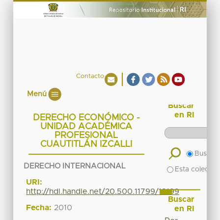
Contacto
Menú
Buscar
en RI
DERECHO ECONÓMICO -
UNIDAD ACADÉMICA
PROFESIONAL
CUAUTITLÁN IZCALLI
Buscar 
DERECHO INTERNACIONAL
Esta colecció
URI:
http://hdl.handle.net/20.500.11799/18199
Buscar
Fecha:
2010
en RI