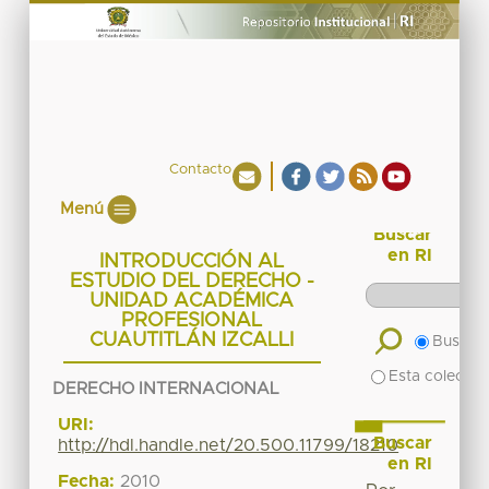
Contacto
Menú
Buscar
en RI
INTRODUCCIÓN AL
ESTUDIO DEL DERECHO -
UNIDAD ACADÉMICA
PROFESIONAL
CUAUTITLÁN IZCALLI
Buscar 
Esta colecció
DERECHO INTERNACIONAL
URI:
Buscar
http://hdl.handle.net/20.500.11799/18210
en RI
Fecha:
2010