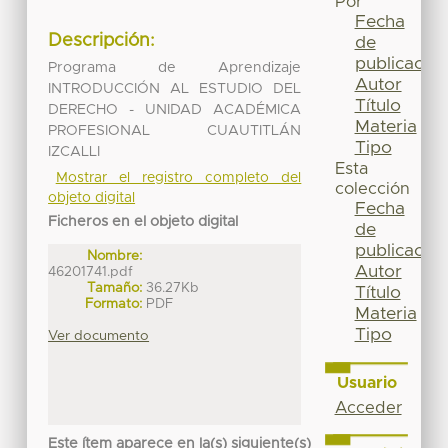
Por
Fecha
Descripción:
de
publicación
Programa de Aprendizaje
Autor
INTRODUCCIÓN AL ESTUDIO DEL
Título
DERECHO - UNIDAD ACADÉMICA
Materia
PROFESIONAL CUAUTITLÁN
Tipo
IZCALLI
Esta
Mostrar el registro completo del
colección
objeto digital
Fecha
Ficheros en el objeto digital
de
publicación
Nombre:
Autor
46201741.pdf
Tamaño:
36.27Kb
Título
Formato:
PDF
Materia
Tipo
Ver documento
Usuario
Acceder
Este ítem aparece en la(s) siguiente(s)