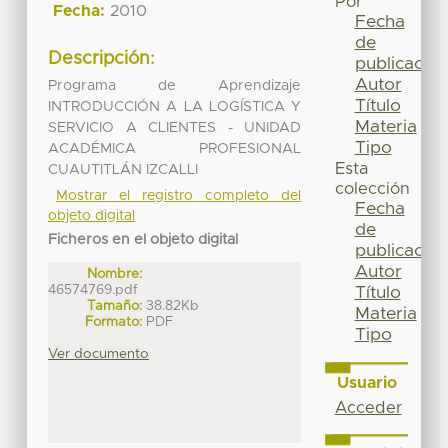
Por
Fecha:
2010
Fecha
de
Descripción:
publicación
Autor
Programa de Aprendizaje
Título
INTRODUCCIÓN A LA LOGÍSTICA Y
Materia
SERVICIO A CLIENTES - UNIDAD
Tipo
ACADÉMICA PROFESIONAL
Esta
CUAUTITLÁN IZCALLI
colección
Mostrar el registro completo del
Fecha
objeto digital
de
Ficheros en el objeto digital
publicación
Autor
Nombre:
46574769.pdf
Título
Tamaño:
38.82Kb
Materia
Formato:
PDF
Tipo
Ver documento
Usuario
Acceder