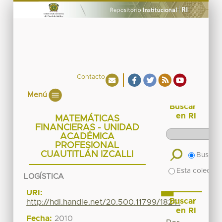
Contacto
Menú
Buscar
en RI
MATEMÁTICAS
FINANCIERAS - UNIDAD
ACADÉMICA
PROFESIONAL
CUAUTITLÁN IZCALLI
Buscar 
Esta colecció
LOGÍSTICA
URI:
Buscar
http://hdl.handle.net/20.500.11799/18241
en RI
Fecha:
2010