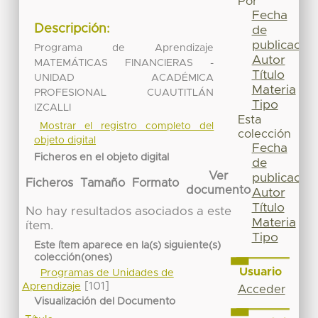
Por
Fecha
Descripción:
de
publicación
Programa de Aprendizaje
Autor
MATEMÁTICAS FINANCIERAS -
Título
UNIDAD ACADÉMICA
Materia
PROFESIONAL CUAUTITLÁN
Tipo
IZCALLI
Esta
Mostrar el registro completo del
colección
objeto digital
Fecha
Ficheros en el objeto digital
de
Ver
publicación
Ficheros
Tamaño
Formato
documento
Autor
Título
No hay resultados asociados a este
Materia
ítem.
Tipo
Este ítem aparece en la(s) siguiente(s)
colección(ones)
Usuario
Programas de Unidades de
[101]
Aprendizaje
Acceder
Visualización del Documento