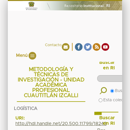
Contacto
Menú
Buscar
en RI
METODOLOGÍA Y
TÉCNICAS DE
INVESTIGACIÓN - UNIDAD
ACADÉMICA
PROFESIONAL
Buscar 
CUAUTITLÁN IZCALLI
Esta colecció
LOGÍSTICA
Buscar
URI:
en RI
http://hdl.handle.net/20.500.11799/18243