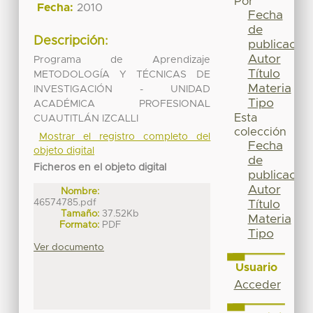
Por
Fecha:
2010
Fecha
de
Descripción:
publicación
Autor
Programa de Aprendizaje
Título
METODOLOGÍA Y TÉCNICAS DE
Materia
INVESTIGACIÓN - UNIDAD
Tipo
ACADÉMICA PROFESIONAL
Esta
CUAUTITLÁN IZCALLI
colección
Mostrar el registro completo del
Fecha
objeto digital
de
Ficheros en el objeto digital
publicación
Autor
Nombre:
46574785.pdf
Título
Tamaño:
37.52Kb
Materia
Formato:
PDF
Tipo
Ver documento
Usuario
Acceder