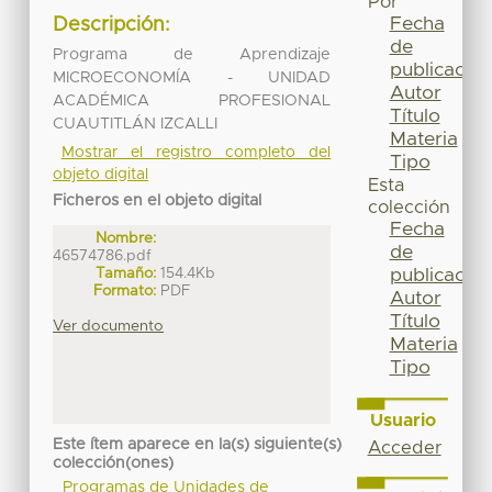
Por
Fecha
Descripción:
de
Programa de Aprendizaje
publicación
MICROECONOMÍA - UNIDAD
Autor
ACADÉMICA PROFESIONAL
Título
CUAUTITLÁN IZCALLI
Materia
Mostrar el registro completo del
Tipo
objeto digital
Esta
Ficheros en el objeto digital
colección
Fecha
Nombre:
de
46574786.pdf
Tamaño:
154.4Kb
publicación
Formato:
PDF
Autor
Título
Ver documento
Materia
Tipo
Usuario
Este ítem aparece en la(s) siguiente(s)
Acceder
colección(ones)
Programas de Unidades de