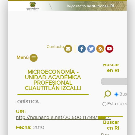
Contacto
Menú
Buscar
en RI
MICROECONOMÍA -
UNIDAD ACADÉMICA
PROFESIONAL
CUAUTITLÁN IZCALLI
Buscar 
LOGÍSTICA
Esta colecció
URI:
http://hdl.handle.net/20.500.11799/18244
Buscar
Fecha:
2010
en RI