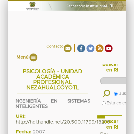
Contacto
Menú
Buscar
en RI
PSICOLOGÍA - UNIDAD
ACADÉMICA
PROFESIONAL
NEZAHUALCÓYOTL
Buscar 
INGENIERÍA EN SISTEMAS
Esta colecció
INTELIGENTES
URI:
Buscar
http://hdl.handle.net/20.500.11799/18296
en RI
Fecha:
2007