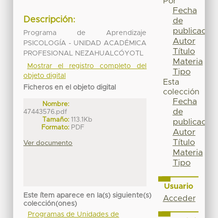
Por
Fecha
Descripción:
de
publicación
Programa de Aprendizaje
Autor
PSICOLOGÍA - UNIDAD ACADÉMICA
Título
PROFESIONAL NEZAHUALCÓYOTL
Materia
Mostrar el registro completo del
Tipo
objeto digital
Esta
Ficheros en el objeto digital
colección
Fecha
Nombre:
de
47443576.pdf
Tamaño:
113.1Kb
publicación
Formato:
PDF
Autor
Título
Ver documento
Materia
Tipo
Usuario
Este ítem aparece en la(s) siguiente(s)
Acceder
colección(ones)
Programas de Unidades de