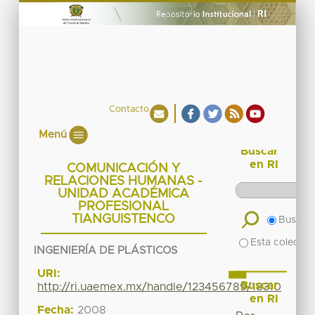
Contacto
Menú
Buscar
en RI
COMUNICACIÓN Y
RELACIONES HUMANAS -
UNIDAD ACADÉMICA
PROFESIONAL
TIANGUISTENCO
Buscar 
Esta colecció
INGENIERÍA DE PLÁSTICOS
URI:
Buscar
http://ri.uaemex.mx/handle/123456789/18310
en RI
Fecha:
2008