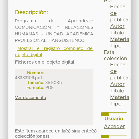
Por
Fecha
Descripción:
de
publicación
Programa de Aprendizaje
Autor
COMUNICACIÓN Y RELACIONES
Título
HUMANAS - UNIDAD ACADÉMICA
Materia
PROFESIONAL TIANGUISTENCO
Tipo
Mostrar el registro completo del
Esta
objeto digital
colección
Ficheros en el objeto digital
Fecha
de
Nombre:
publicación
48383109.pdf
Tamaño:
35.50Kb
Autor
Formato:
PDF
Título
Materia
Ver documento
Tipo
Usuario
Acceder
Este ítem aparece en la(s) siguiente(s)
colección(ones)