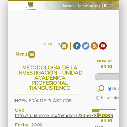
Contacto
Menú
Buscar
en RI
METODOLOGÍA DE LA
INVESTIGACIÓN - UNIDAD
ACADÉMICA
PROFESIONAL
TIANGUISTENCO
Buscar 
Esta colecció
INGENIERÍA DE PLÁSTICOS
URI:
Buscar
http://ri.uaemex.mx/handle/123456789/18316
en RI
Fecha:
2008