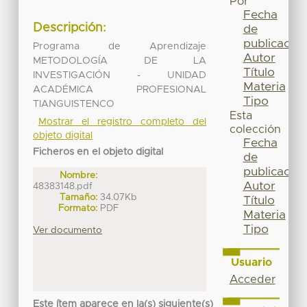
Por
Fecha
Descripción:
de
publicación
Programa de Aprendizaje
Autor
METODOLOGÍA DE LA
Título
INVESTIGACIÓN - UNIDAD
Materia
ACADÉMICA PROFESIONAL
Tipo
TIANGUISTENCO
Esta
Mostrar el registro completo del
colección
objeto digital
Fecha
Ficheros en el objeto digital
de
publicación
Nombre:
Autor
48383148.pdf
Tamaño:
34.07Kb
Título
Formato:
PDF
Materia
Tipo
Ver documento
Usuario
Acceder
Este ítem aparece en la(s) siguiente(s)