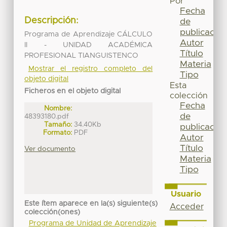
Por
Fecha
Descripción:
de
publicación
Programa de Aprendizaje CÁLCULO
Autor
II - UNIDAD ACADÉMICA
Título
PROFESIONAL TIANGUISTENCO
Materia
Mostrar el registro completo del
Tipo
objeto digital
Esta
Ficheros en el objeto digital
colección
Fecha
Nombre:
de
48393180.pdf
Tamaño:
34.40Kb
publicación
Formato:
PDF
Autor
Título
Ver documento
Materia
Tipo
Usuario
Este ítem aparece en la(s) siguiente(s)
Acceder
colección(ones)
Programa de Unidad de Aprendizaje