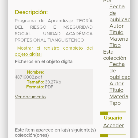
Por
Fecha
Descripción:
de
publicación
Programa de Aprendizaje TEORÍA
Autor
DEL RIESGO E INSEGURIDAD
Título
SOCIAL - UNIDAD ACADÉMICA
Materia
PROFESIONAL TIANGUISTENCO
Tipo
Mostrar el registro completo del
Esta
objeto digital
colección
Ficheros en el objeto digital
Fecha
de
Nombre:
publicación
48716002.pdf
Tamaño:
39.27Kb
Autor
Formato:
PDF
Título
Materia
Ver documento
Tipo
Usuario
Acceder
Este ítem aparece en la(s) siguiente(s)
colección(ones)