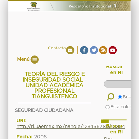
Contacto
Menú
Buscar
en RI
TEORÍA DEL RIESGO E
INSEGURIDAD SOCIAL -
UNIDAD ACADÉMICA
PROFESIONAL
TIANGUISTENCO
Buscar 
Esta colecció
SEGURIDAD CIUDADANA
URI:
Buscar
http://ri.uaemex.mx/handle/123456789/18354
en RI
Fecha:
2008