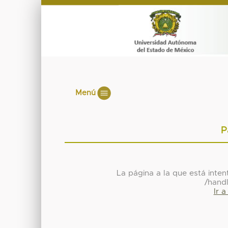
Menú
P
La página a la que está inte
/hand
Ir 