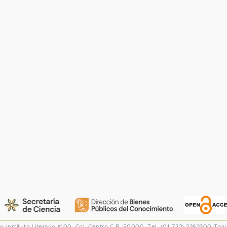
co
Instituto Literario #100. Col. Centro
C.P. 50000. Tel. (01-722) 2262300
Tolu