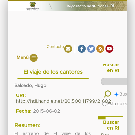
Contacto
Menú
Buscar
en RI
El viaje de los cantores
Salcedo, Hugo
Buscar 
URI:
http://hdl.handle.net/20.500.11799/21602
Esta colecció
Fecha:
2015-06-02
Buscar
Resumen:
en RI
El estreno de El viaje de los