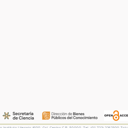
co
Instituto Literario #100. Col. Centro
C.P. 50000. Tel. (01-722) 2262300
Tolu