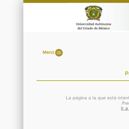
Menú
P
La página a la que está inte
/ha
Ir 