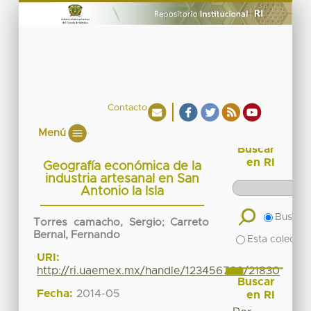
Contacto
Menú
Buscar
en RI
Geografía económica de la
industria artesanal en San
Antonio la Isla
Buscar 
Torres camacho, Sergio
;
Carreto
Bernal, Fernando
Esta colecció
URI:
http://ri.uaemex.mx/handle/123456789/21830
Buscar
Fecha:
2014-05
en RI