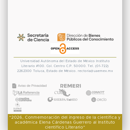
Universidad Autónoma del Estado de México
Instituto
Literario #100. Col. Centro
C.P. 50000. Tel. (01-722)
2262300
Toluca, Estado de México.
rectoria@uaemex.mx
CONACYT
"2026, Conmemoración del ingreso de la científica y
académica Elena Cárdenas Guerrero al Instituto
científico Literario"