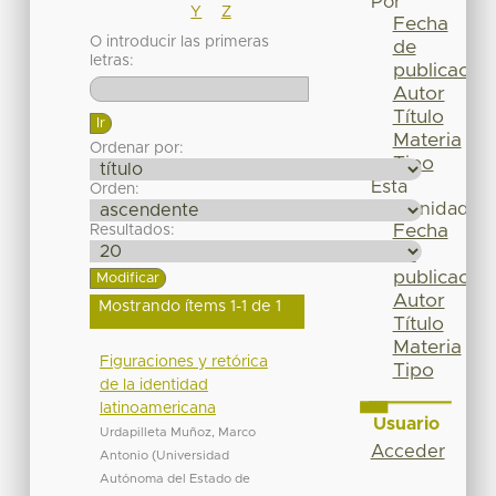
Por
Y
Z
Fecha
O introducir las primeras
de
letras:
publicación
Autor
Título
Materia
Ordenar por:
Tipo
Esta
Orden:
comunidad
Fecha
Resultados:
de
publicación
Autor
Mostrando ítems 1-1 de 1
Título
Materia
Figuraciones y retórica
Tipo
de la identidad
latinoamericana
Usuario
Urdapilleta Muñoz, Marco
Acceder
Antonio
(
Universidad
Autónoma del Estado de