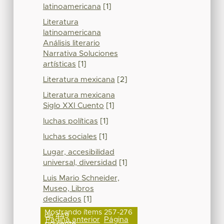
latinoamericana
[1]
Literatura
latinoamericana
Análisis literario
Narrativa Soluciones
artísticas
[1]
Literatura mexicana
[2]
Literatura mexicana
Siglo XXI Cuento
[1]
luchas políticas
[1]
luchas sociales
[1]
Lugar, accesibilidad
universal, diversidad
[1]
Luis Mario Schneider,
Museo, Libros
dedicados
[1]
Mostrando ítems 257-276
de 449
Página anterior
Página
siguiente