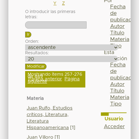
Por
Y
Z
Fecha
O introducir las primeras
de
letras:
publicación
Autor
Título
Materia
Orden:
Tipo
Esta
Resultados:
colección
Fecha
de
Mostrando ítems 257-276
de 449
publicación
Página anterior
Página
siguiente
Autor
Título
Materia
Materia
Tipo
Juan Rulfo, Estudios
críticos, Literatura,
Usuario
Literatura
Acceder
Hispanoamericana
[1]
Juan Villoro
[1]