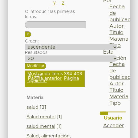
Por
Y
Z
Fecha
O introducir las primeras
de
letras:
publicación
Autor
Título
Materia
Orden:
Tipo
Esta
Resultados:
colección
Fecha
de
Mostrando ítems 384-403
de 449
publicación
Página anterior
Página
siguiente
Autor
Título
Materia
Materia
Tipo
salud
[3]
Salud mental
[1]
Usuario
Acceder
salud mental
[1]
Salud, alimentación,