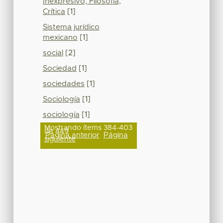
Inexpresivo, Filosofía,
Crítica
[1]
Sistema jurídico
mexicano
[1]
social
[2]
Sociedad
[1]
sociedades
[1]
Sociología
[1]
sociología
[1]
Mostrando ítems 384-403
de 449
Página anterior
Página
siguiente