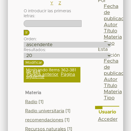
Por
Y
Z
Fecha
O introducir las primeras
de
letras:
publicación
Autor
Título
Materia
Orden:
Tipo
Esta
Resultados:
colección
Fecha
de
Mostrando ítems 362-381
de 449
publicación
Página anterior
Página
siguiente
Autor
Título
Materia
Materia
Tipo
Radio
[1]
Radio universitaria
[1]
Usuario
Acceder
recomendaciones
[1]
Recursos naturales
[1]