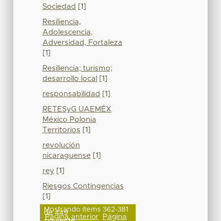
Sociedad
[1]
Resiliencia,
Adolescencia,
Adversidad, Fortaleza
[1]
Resiliencia; turismo;
desarrollo local
[1]
responsabilidad
[1]
RETESyG UAEMÉX
México Polonia
Territorios
[1]
revolución
nicaraguense
[1]
rey
[1]
Riesgos Contingencias
[1]
Mostrando ítems 362-381
de 449
Página anterior
Página
siguiente