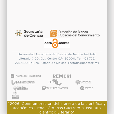
Universidad Autónoma del Estado de México
Instituto
Literario #100. Col. Centro
C.P. 50000. Tel. (01-722)
2262300
Toluca, Estado de México.
rectoria@uaemex.mx
CONACYT
"2026, Conmemoración del ingreso de la científica y
académica Elena Cárdenas Guerrero al Instituto
científico Literario"