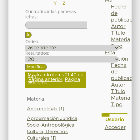
Por
Y
Z
Fecha
O introducir las primeras
de
letras:
publicación
Autor
Título
Materia
Orden:
Tipo
Esta
Resultados:
colección
Fecha
de
Mostrando ítems 21-40 de
449
publicación
Página anterior
Página
siguiente
Autor
Título
Materia
Materia
Tipo
Antropología
[1]
Aproximación Jurídica,
Usuario
Socio-Antropológica,
Acceder
Cultura, Derechos
Culturales
[1]