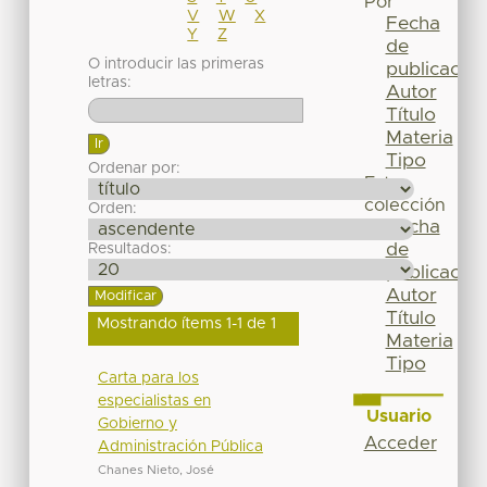
Por
V
W
X
Fecha
Y
Z
de
O introducir las primeras
publicación
letras:
Autor
Título
Materia
Tipo
Ordenar por:
Esta
colección
Orden:
Fecha
de
Resultados:
publicación
Autor
Título
Mostrando ítems 1-1 de 1
Materia
Tipo
Carta para los
especialistas en
Usuario
Gobierno y
Acceder
Administración Pública
Chanes Nieto, José