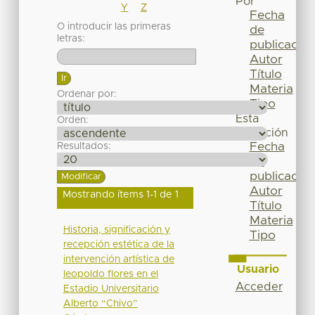
Por
Y
Z
Fecha
O introducir las primeras
de
letras:
publicación
Autor
Título
Materia
Ordenar por:
Tipo
Esta
Orden:
colección
Fecha
Resultados:
de
publicación
Autor
Mostrando ítems 1-1 de 1
Título
Materia
Historia, significación y
Tipo
recepción estética de la
intervención artística de
Usuario
leopoldo flores en el
Acceder
Estadio Universitario
Alberto “Chivo”