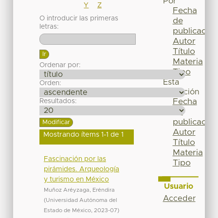
Por
Y
Z
Fecha
O introducir las primeras
de
letras:
publicación
Autor
Título
Materia
Ordenar por:
Tipo
Esta
Orden:
colección
Fecha
Resultados:
de
publicación
Autor
Mostrando ítems 1-1 de 1
Título
Materia
Fascinación por las
Tipo
pirámides. Arqueología
y turismo en México
Usuario
Muñoz Aréyzaga, Eréndira
Acceder
(
Universidad Autónoma del
Estado de México
,
2023-07
)