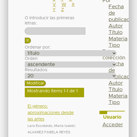
Por
V
W
X
Fecha
Y
Z
de
O introducir las primeras
publicación
letras:
Autor
Título
Materia
Tipo
Ordenar por:
Esta
colección
Orden:
Fecha
de
Resultados:
publicación
Autor
Título
Mostrando ítems 1-1 de 1
Materia
Tipo
El género:
aproximaciones desde
Usuario
las artes
Acceder
Lara Escobedo, María Isabel
;
ALVAREZ FABELA REYES