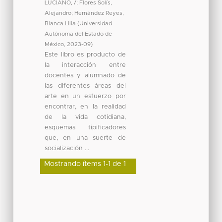
LUCIANO, /
;
Flores Solís,
Alejandro
;
Hernández Reyes,
Blanca Lilia
(
Universidad
Autónoma del Estado de
México
,
2023-09
)
Este libro es producto de
la interacción entre
docentes y alumnado de
las diferentes áreas del
arte en un esfuerzo por
encontrar, en la realidad
de la vida cotidiana,
esquemas tipificadores
que, en una suerte de
socialización ...
Mostrando ítems 1-1 de 1