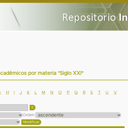
académicos por materia "Siglo XXI"
G
H
I
J
K
L
M
N
O
P
Q
R
S
T
U
V
Orden: