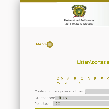
Menú
ListarAportes 
0-9
A
B
C
D
E
F
W
X
Y
Z
O introducir las primeras letras:
Ordenar por:
Resultados: