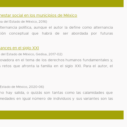
enestar social en los municipios de México
a del Estado de México
,
2016
)
lternancia política, aunque el autor la define como alternancia
ación conceptual que habrá de ser abordada por futuras
ances en el siglo XXI
del Estado de México, Gedisa
,
2017-02
)
nnovadora en el tema de los derechos humanos fundamentales y,
retos que afronta la familia en el siglo XXI. Para el autor, el
 Estado de México
,
2020-06
)
no hay salida, o quizás son tantas como las calamidades que
medades en igual número de individuos y sus variantes son las