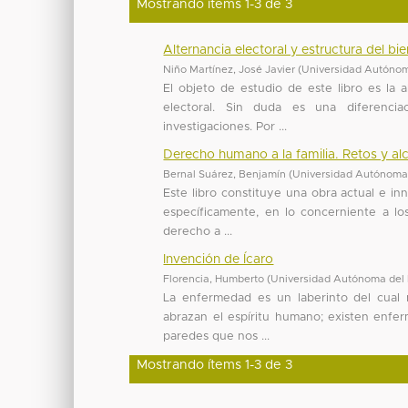
Mostrando ítems 1-3 de 3
Alternancia electoral y estructura del bi
Niño Martínez, José Javier
(
Universidad Autónom
El objeto de estudio de este libro es la a
electoral. Sin duda es una diferenci
investigaciones. Por ...
Derecho humano a la familia. Retos y alc
Bernal Suárez, Benjamín
(
Universidad Autónoma 
Este libro constituye una obra actual e i
específicamente, en lo concerniente a los 
derecho a ...
Invención de Ícaro
Florencia, Humberto
(
Universidad Autónoma del
La enfermedad es un laberinto del cual 
abrazan el espíritu humano; existen enfer
paredes que nos ...
Mostrando ítems 1-3 de 3