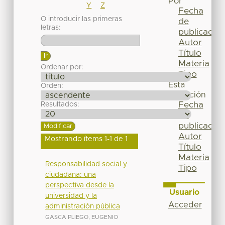
Por
Y
Z
Fecha
O introducir las primeras
de
letras:
publicación
Autor
Título
Materia
Ordenar por:
Tipo
Esta
Orden:
colección
Fecha
Resultados:
de
publicación
Autor
Mostrando ítems 1-1 de 1
Título
Materia
Responsabilidad social y
Tipo
ciudadana: una
perspectiva desde la
Usuario
universidad y la
Acceder
administración pública
GASCA PLIEGO, EUGENIO