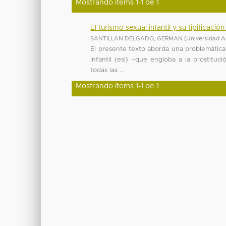
Mostrando ítems 1-1 de 1
El turismo sexual infantil y su tipificaci
SANTILLAN DELGADO, GERMAN
(
Universidad A
El presente texto aborda una problemática
infantil (esi) –que engloba a la prostitu
todas las ...
Mostrando ítems 1-1 de 1