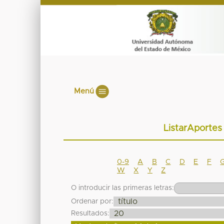
Menú
ListarAportes
0-9
A
B
C
D
E
F
W
X
Y
Z
O introducir las primeras letras:
Ordenar por:
Resultados: