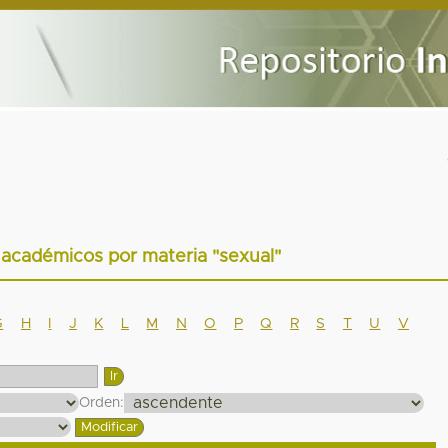
 académicos por materia "sexual"
G
H
I
J
K
L
M
N
O
P
Q
R
S
T
U
V
Orden: