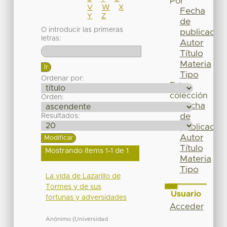
Por
V
W
X
Fecha
Y
Z
de
O introducir las primeras
publicación
letras:
Autor
Título
Materia
Tipo
Ordenar por:
Esta
colección
Orden:
Fecha
de
Resultados:
publicación
Autor
Título
Mostrando ítems 1-1 de 1
Materia
Tipo
La vida de Lazarillo de
Tormes y de sus
Usuario
fortunas y adversidades
Acceder
Anónimo
(
Universidad