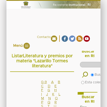
Contacto
Menú
Buscar
ListarLiteratura y premios por
en RI
materia "Lazarillo Tormes
literatura"
Buscar 
0-9
A
B
Esta colecció
C
D
E
F
G
H
I
J
K
L
Buscar
M
N
O
en RI
P
Q
R
S
T
U