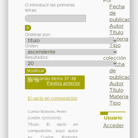
Por
O introducir las primeras
Fecha
letras:
de
publicación
Autor
Título
Ordenar por:
Materia
Tipo
Orden:
Esta
Resultados:
colección
Fecha
de
publicación
Mostrando ítems 37-38
de 38
Página anterior
Autor
Título
Materia
El vacío en composición
Tipo
Cuellar Borbolla, Pedro
Usuario
(
UAEM
,
12/01/2015
)
Título: El vacío en
Acceder
composición, suyo autor
es: Cuellar Borbolla,