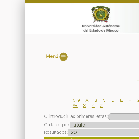
Menú
L
0-9
A
B
C
D
E
F
W
X
Y
Z
O introducir las primeras letras:
Ordenar por:
Resultados: