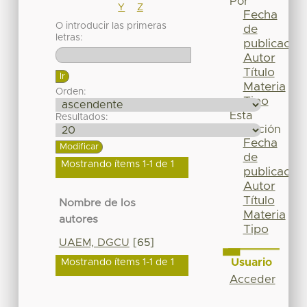
Por
Y
Z
Fecha
O introducir las primeras
de
letras:
publicación
Autor
Título
Materia
Orden:
Tipo
Esta
Resultados:
colección
Fecha
de
Mostrando ítems 1-1 de 1
publicación
Autor
Título
Nombre de los
Materia
autores
Tipo
UAEM, DGCU
[65]
Usuario
Mostrando ítems 1-1 de 1
Acceder