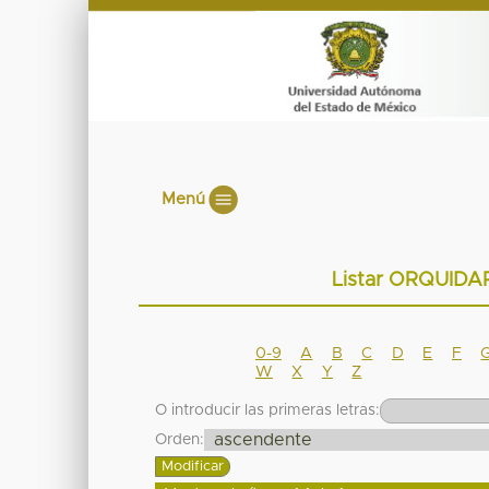
Menú
Listar ORQUIDA
0-9
A
B
C
D
E
F
W
X
Y
Z
O introducir las primeras letras:
Orden: