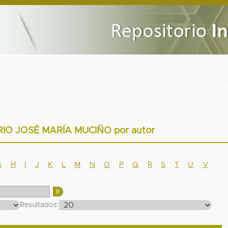
RIO JOSÉ MARÍA MUCIÑO por autor
G
H
I
J
K
L
M
N
O
P
Q
R
S
T
U
V
Resultados: