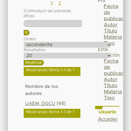
Por
Y
Z
Fecha
O introducir las primeras
de
letras:
publicación
Autor
Título
Materia
Orden:
Tipo
Esta
Resultados:
colección
Fecha
de
Mostrando ítems 1-1 de 1
publicación
Autor
Título
Nombre de los
Materia
autores
Tipo
UAEM, DGCU
[65]
Usuario
Mostrando ítems 1-1 de 1
Acceder