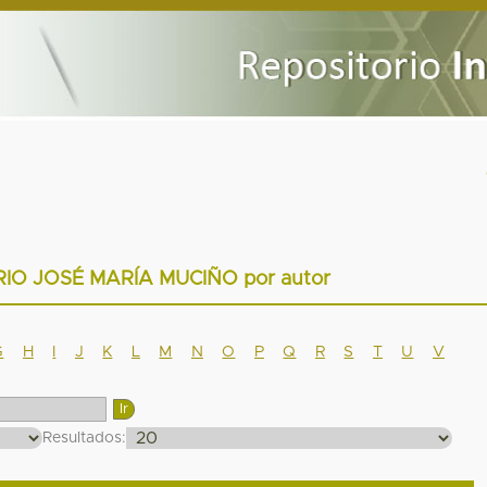
RIO JOSÉ MARÍA MUCIÑO por autor
G
H
I
J
K
L
M
N
O
P
Q
R
S
T
U
V
Resultados: