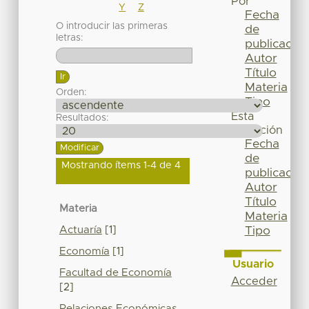
Por
Y
Z
Fecha
O introducir las primeras
de
letras:
publicación
Autor
Título
Materia
Orden:
Tipo
Esta
Resultados:
colección
Fecha
de
Mostrando ítems 1-4 de 4
publicación
Autor
Título
Materia
Materia
Actuaría
[1]
Tipo
Economía
[1]
Usuario
Facultad de Economía
Acceder
[2]
Relaciones Económicas