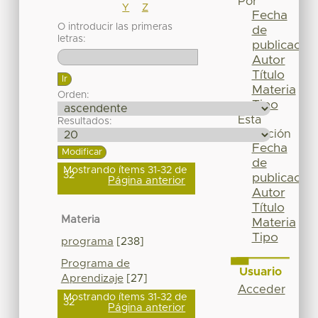
Por
Y
Z
Fecha
O introducir las primeras
de
letras:
publicación
Autor
Título
Materia
Orden:
Tipo
Esta
Resultados:
colección
Fecha
de
Mostrando ítems 31-32 de
32
publicación
Página anterior
Autor
Título
Materia
Materia
Tipo
programa
[238]
Programa de
Usuario
Aprendizaje
[27]
Acceder
Mostrando ítems 31-32 de
32
Página anterior